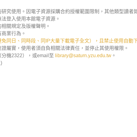
術研究使用。因電子資源採購合約授權範圍限制，其他類型讀者
無法登入使用本館電子資源。
的相關規定及版權聲明。
有商業行為。
免同日、同時段、同IP大量下載電子全文），且禁止使用自動
查證屬實，使用者須自負相關法律責任，並停止其使用權限。
2322），或email至
library@saturn.yzu.edu.tw
。
)