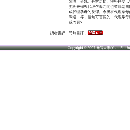
陣痛、分娩、身材走樣、性格轉變…
委託夫婦與代理孕母之間也並非毫無
成代理孕母的反彈。今後在代理孕母
調適…等，但無可否認的，代理孕母
或內頁>
讀者書評
尚無書評，
Copyright © 2007 元智大學(Yuan Ze U