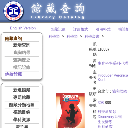
English Version
館藏記錄
詳細格式
引用格式
機讀
‧
‧
‧
>
>
>
科學類
科學類
科學叢書
館藏查詢
系
新增查詢
統號
110337
查詢結果
碼
查詢歷史
書
生育科學系列-代
刊名
標記記錄
主
他校館藏
Producer Veronica 
要著
Kent
者
出
新進館藏
台北市 :
協和國際
版項
專題館藏
索
308
866
館藏分類地圖
書號
標
科技新知類
視聽目錄
題
Discovery系列
學科資源
生技醫學
電子書
性別教育