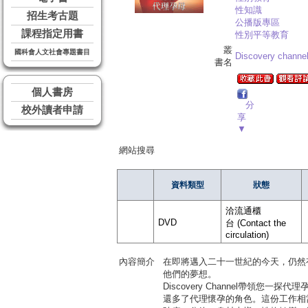
性知識
招生考古題
公播版專區
課程指定用書
性別平等教育
叢
國科會人文社會專題書目
Discovery channe
書名
個人書房
分
校外讀者申請
享
▼
網站搜尋
資料類型
狀態
洽流通櫃
DVD
台 (Contact the
circulation)
內容簡介
在即將邁入二十一世紀的今天，仍然
他們的夢想。
Discovery Channel帶
還多了代理懷孕的角色。這份工作相