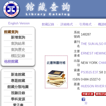
English Version
館藏記錄
詳細格式
引用格式
機讀
‧
‧
‧
館藏查詢
系統
148287
號碼
新增查詢
書刊
查詢結果
THE SUN ALSO R
名
查詢歷史
主要
ERNEST HEMIN
著者
標記記錄
出版
他校館藏
NEW YORK
CHA
項
索書
PS3515.E37
.S8 1
新進館藏
號
ISBN
0-684-15327-0
專題館藏
叢書
HUDSON RIVER 
館藏分類地圖
名
視聽目錄
學科資源
分
電子書