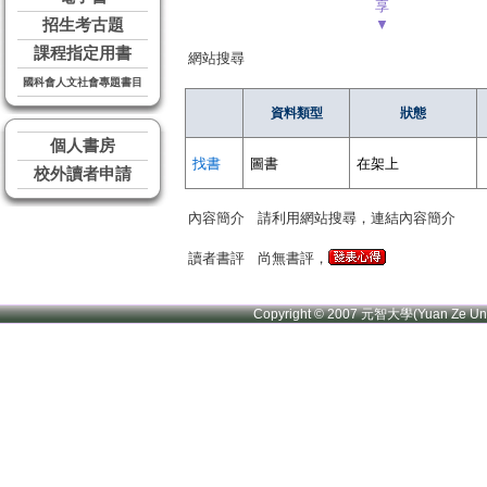
享
招生考古題
▼
課程指定用書
網站搜尋
國科會人文社會專題書目
資料類型
狀態
個人書房
找書
圖書
在架上
校外讀者申請
內容簡介
請利用網站搜尋，連結內容簡介
讀者書評
尚無書評，
Copyright © 2007 元智大學(Yuan Ze U