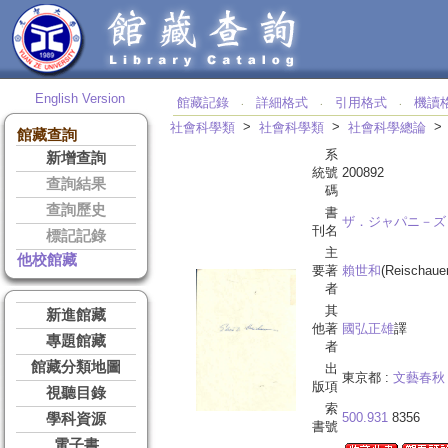
English Version
館藏記錄
詳細格式
引用格式
機讀
‧
‧
‧
>
>
社會科學類
社會科學類
社會科學總論
館藏查詢
系
新增查詢
統號
200892
查詢結果
碼
查詢歷史
書
ザ．ジャパニ－ズ
刊名
標記記錄
主
他校館藏
要著
賴世和
(Reischaue
者
其
新進館藏
他著
國弘正雄
譯
專題館藏
者
館藏分類地圖
出
東京都 :
文藝春秋
版項
視聽目錄
索
500.931
8356
學科資源
書號
電子書