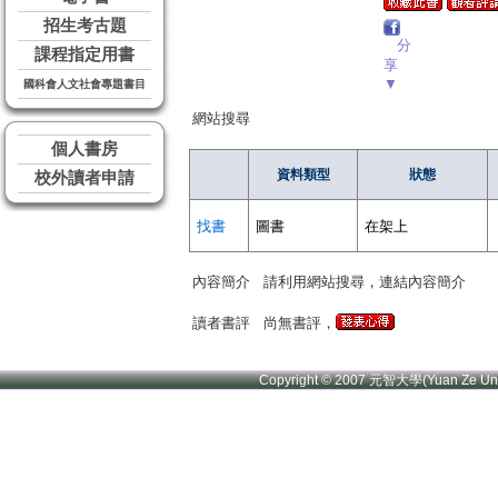
招生考古題
分
課程指定用書
享
▼
國科會人文社會專題書目
網站搜尋
個人書房
資料類型
狀態
校外讀者申請
找書
圖書
在架上
內容簡介
請利用網站搜尋，連結內容簡介
讀者書評
尚無書評，
Copyright © 2007 元智大學(Yuan Ze U