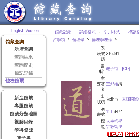
English Version
館藏記錄
詳細格式
引用格式
機讀
‧
‧
‧
>
>
>
哲學類
倫理學
倫理學理論
館藏查詢
系
新增查詢
統號
216391
查詢結果
碼
查詢歷史
書
老子道
:
[CD]
刊名
標記記錄
主
他校館藏
要著
王邦雄
講
者
出
新進館藏
台北市 :
東暉國際
版項
專題館藏
索
191
8474
館藏分類地圖
書號
標
人生哲學
視聽目錄
題
宗教哲學
學科資源
電子書