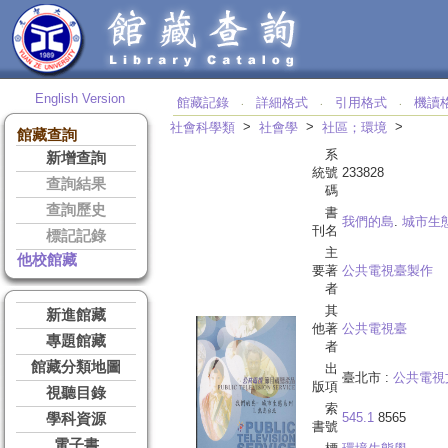
English Version
館藏記錄
詳細格式
引用格式
機讀
‧
‧
‧
>
>
>
社會科學類
社會學
社區；環境
館藏查詢
系
新增查詢
統號
233828
查詢結果
碼
查詢歷史
書
我們的島
.
城市生
刊名
標記記錄
主
他校館藏
要著
公共電視臺製作
者
其
新進館藏
他著
公共電視臺
專題館藏
者
館藏分類地圖
出
臺北市 :
公共電視
版項
視聽目錄
索
545.1
8565
學科資源
書號
電子書