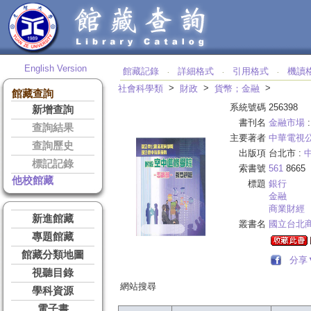
English Version
館藏記錄
詳細格式
引用格式
機讀
‧
‧
‧
>
>
>
社會科學類
財政
貨幣；金融
館藏查詢
系統號碼
256398
新增查詢
書刊名
金融市場
查詢結果
主要著者
中華電視
查詢歷史
出版項
台北市 :
標記記錄
索書號
561
8665
他校館藏
標題
銀行
金融
商業財經
新進館藏
叢書名
國立台北
專題館藏
館藏分類地圖
分享
視聽目錄
網站搜尋
學科資源
電子書