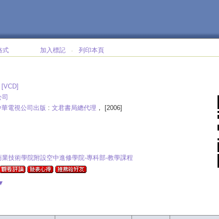
格式
加入標記
列印本頁
‧
:
[VCD]
公司
中華電視公司出版
:
文君書局總代理
， [2006]
商業技術學院附設空中進修學院-專科部-教學課程
▼