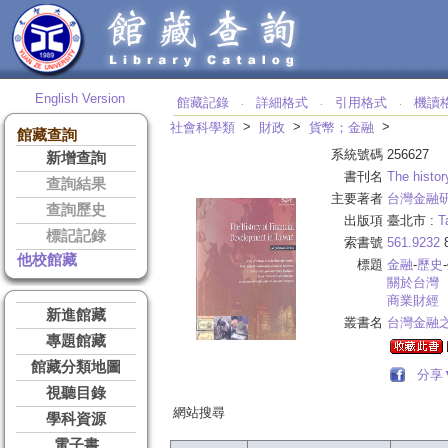
English Version
館藏記錄
詳細格式
引用格式
機讀
‧
‧
‧
>
>
>
社會科學類
財政
貨幣；金融
館藏查詢
系統號碼
256627
新增查詢
書刊名
The histor
查詢結果
主要著者
台灣金融
查詢歷史
出版項
臺北市 :
T
標記記錄
索書號
561.9232
8
他校館藏
標題
金融
-
歷史
關於台灣
商業財經
新進館藏
叢書名
台灣金融
專題館藏
館藏分類地圖
分享
視聽目錄
網站搜尋
學科資源
電子書