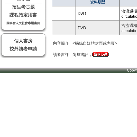
資料類型
招生考古題
洽流通櫃台 
DVD
課程指定用書
circulati
國科會人文社會專題書目
洽流通櫃台 
DVD
circulati
個人書房
內容簡介
<摘錄自媒體封面或內頁>
校外讀者申請
讀者書評
尚無書評，
Copy