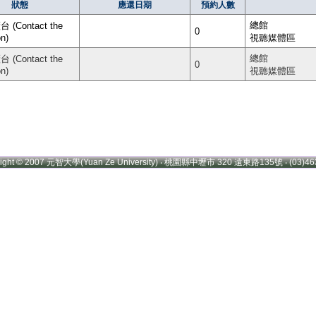
狀態
應還日期
預約人數
總館
(Contact the
0
on)
視聽媒體區
總館
(Contact the
0
on)
視聽媒體區
right © 2007 元智大學(Yuan Ze University) ‧ 桃園縣中壢市 320 遠東路135號 ‧ (03)46