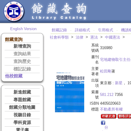
English Version
館藏記錄
詳細格式
引用格式
機讀
‧
‧
‧
>
>
>
>
社會科學類
法律
憲法
中國憲法
館藏查詢
系統
新增查詢
316980
號碼
查詢結果
書刊
宅地建物取引主任
查詢歷史
名
主要
標記記錄
松田剛
著
著者
他校館藏
出版
東京都 :
新星
， 1
項
新進館藏
索書
581.212
7356
號
專題館藏
ISBN
4405020663
館藏分類地圖
標題
不動產所有權
視聽目錄
學科資源
分
電子書