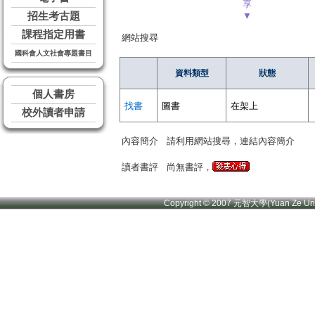
享
招生考古題
▼
課程指定用書
網站搜尋
國科會人文社會專題書目
資料類型
狀態
個人書房
找書
圖書
在架上
校外讀者申請
內容簡介
請利用網站搜尋，連結內容簡介
讀者書評
尚無書評，
Copyright © 2007 元智大學(Yuan Ze U