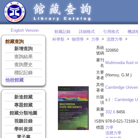
English Version
館藏記錄
詳細格式
引用格式
機讀
‧
‧
‧
>
>
>
>
科學類
物理學
力學
流體力學
館藏查詢
系統
新增查詢
320850
號碼
查詢結果
書刊
Multimedia fluid 
查詢歷史
名
主要
標記記錄
(Homsy, G.M.)
著者
他校館藏
其他
Cambridge Univers
著者
新進館藏
出版
s.l. :
Cambridge Un
項
專題館藏
索書
332.6
8456
館藏分類地圖
號
視聽目錄
ISBN
978-0-521-72169-
標題
力學
學科資源
流體力學
電子書