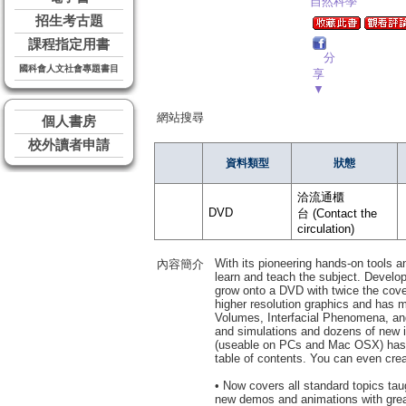
自然科學
招生考古題
課程指定用書
分
國科會人文社會專題書目
享
▼
網站搜尋
個人書房
校外讀者申請
資料類型
狀態
洽流通櫃
DVD
台 (Contact the
circulation)
With its pioneering hands-on tools a
內容簡介
learn and teach the subject. Develop
grow onto a DVD with twice the cover
higher resolution graphics and has m
Volumes, Interfacial Phenomena, and 
and simulations and dozens of new i
(useable on PCs and Mac OSX) has m
table of contents. You can even cre
• Now covers all standard topics tau
new demos and animations with great