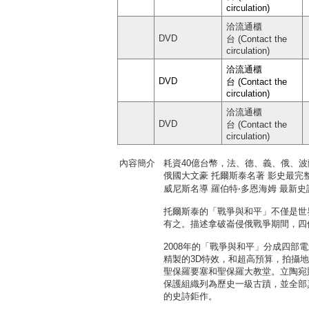
circulation)
洽流通櫃
DVD
台 (Contact the
circulation)
洽流通櫃
DVD
台 (Contact the
circulation)
洽流通櫃
DVD
台 (Contact the
circulation)
內容簡介
耗資40億台幣，法、德、義、俄、波
俄國大文豪 托爾斯泰名著 影史最完
威尼斯名導 羅伯特‧多恩海姆 最新史
托爾斯泰的「戰爭與和平」不僅是世
有之。描述拿破崙侵俄戰爭期間，四
2008年的「戰爭與和平」分成四部
精製的3D特效，和超高預算，拍攝
聖保羅要塞和聖保羅大教堂。立陶宛
保護組織列為歷史一級古蹟，並全部
的史詩鉅作。