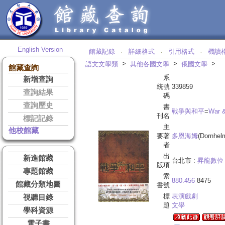
English Version
館藏記錄
詳細格式
引用格式
機讀
‧
‧
‧
>
>
>
語文文學類
其他各國文學
俄國文學
館藏查詢
系
新增查詢
統號
339859
查詢結果
碼
查詢歷史
書
戰爭與和平
=
War 
刊名
標記記錄
主
他校館藏
要著
多恩海姆
(Dornhel
者
出
新進館藏
台北市 :
昇龍數位
版項
專題館藏
索
880.456
8475
館藏分類地圖
書號
標
表演戲劇
視聽目錄
題
文學
學科資源
電子書