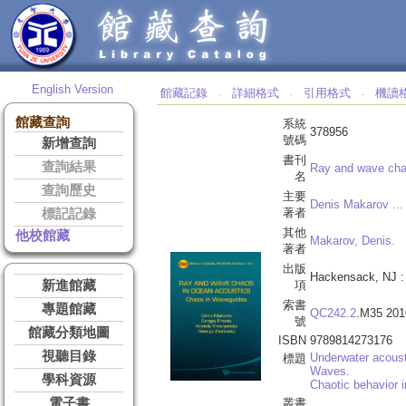
English Version
館藏記錄
詳細格式
引用格式
機讀
‧
‧
‧
館藏查詢
系統
378956
號碼
新增查詢
書刊
查詢結果
Ray and wave chao
名
查詢歷史
主要
Denis Makarov ... [
著者
標記記錄
其他
他校館藏
Makarov, Denis.
著者
出版
Hackensack, NJ 
新進館藏
項
索書
專題館藏
QC242.2
.M35 201
號
館藏分類地圖
ISBN
9789814273176
視聽目錄
Underwater acoust
標題
Waves.
學科資源
Chaotic behavior 
電子書
叢書