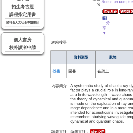
Series on complexi
名
招生考古題
課程指定用書
分
國科會人文社會專題書目
享
▼
個人書房
網站搜尋
校外讀者申請
資料類型
狀態
找書
圖書
在架上
A systematic study of chaotic ray d
內容簡介
factor plays a crucial role in long-
at a finite wavelength -- wave chao
the theory of dynamical and quantum
is made on the exploration of ray an
range dependence and in a more real
intended for acousticians investigat
researchers studying waveguide propag
dynamical and quantum chaos.
讀者書評
尚無書評，