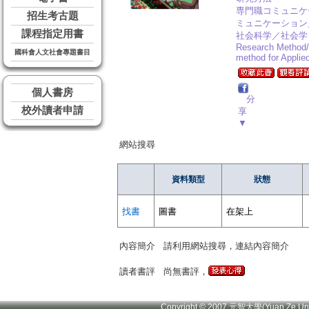
専門職コミュニケ
招生考古題
ミュニケーション
課程指定用書
社会科学／社会学
Research Method/
國科會人文社會專題書目
method for Applie
個人書房
分
校外讀者申請
享
▼
網站搜尋
資料類型
狀態
找書
圖書
在架上
內容簡介
請利用網站搜尋，連結內容簡介
讀者書評
尚無書評，
Copyright © 2007 元智大學(Yuan Ze U