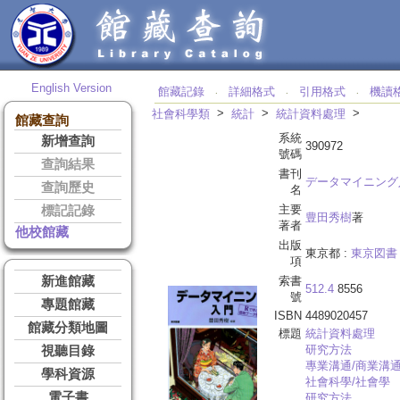
English Version
館藏記錄
詳細格式
引用格式
機讀
‧
‧
‧
>
>
>
社會科學類
統計
統計資料處理
館藏查詢
系統
新增查詢
390972
號碼
查詢結果
書刊
データマイニング
查詢歷史
名
主要
標記記錄
豊田秀樹
著
著者
他校館藏
出版
東京都 :
東京図書
項
新進館藏
索書
512.4
8556
號
專題館藏
ISBN
4489020457
館藏分類地圖
標題
統計資料處理
研究方法
視聽目錄
專業溝通/商業溝通
學科資源
社會科學/社會學
電子書
研究方法