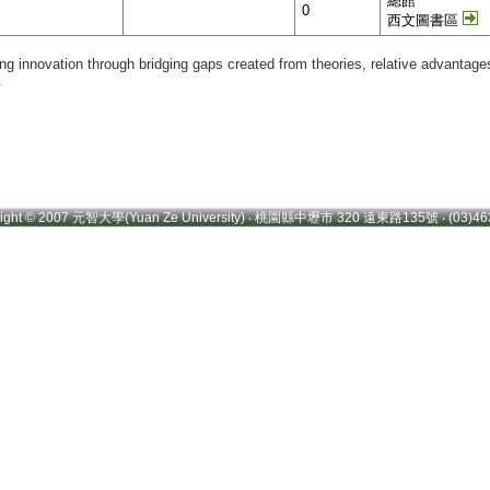
總館
0
西文圖書區
g innovation through bridging gaps created from theories, relative advantages
.
right © 2007 元智大學(Yuan Ze University) ‧ 桃園縣中壢市 320 遠東路135號 ‧ (03)46