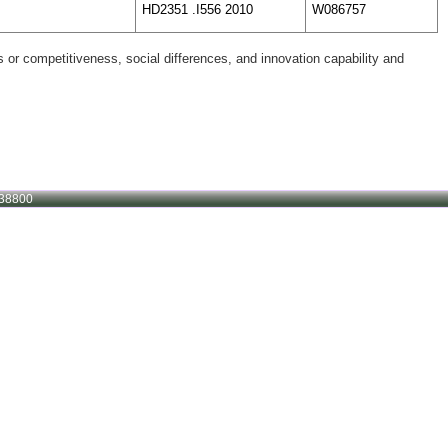
HD2351 .I556 2010
W086757
 or competitiveness, social differences, and innovation capability and
38800