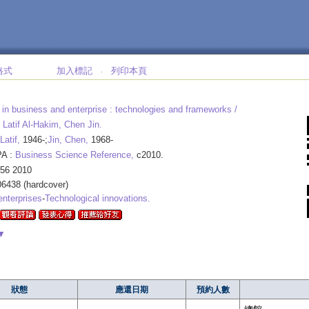
格式
加入標記
列印本頁
‧
 in business and enterprise :
technologies and frameworks /
] Latif Al-Hakim, Chen Jin.
Latif,
1946-;
Jin, Chen,
1968-
PA :
Business Science Reference,
c2010.
556 2010
6438 (hardcover)
nterprises
-
Technological innovations.
▼
狀態
應還日期
預約人數