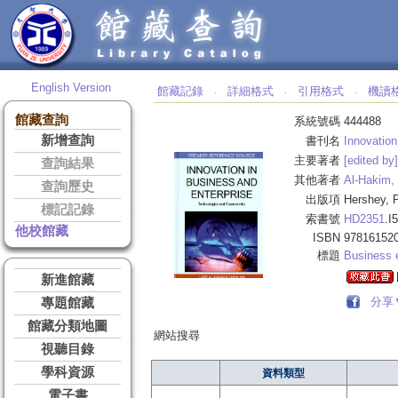
English Version
館藏記錄
詳細格式
引用格式
機讀
‧
‧
‧
館藏查詢
系統號碼
444488
新增查詢
書刊名
Innovation
主要著者
[edited by
查詢結果
其他著者
Al-Hakim, 
查詢歷史
出版項
Hershey, 
標記記錄
索書號
HD2351
.I
他校館藏
ISBN
978161520
標題
Business e
新進館藏
分享
專題館藏
館藏分類地圖
網站搜尋
視聽目錄
學科資源
資料類型
電子書