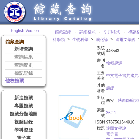
English Version
館藏記錄
詳細格式
引用格式
機讀
‧
‧
‧
>
>
>
科學類
生物科學
演化論
達爾文學說
館藏查詢
系統
新增查詢
446543
號碼
查詢結果
書刊
物種起源
查詢歷史
名
主要
標記記錄
中文電子書共建共
著者
他校館藏
其他
趙娜
著者
新進館藏
出版
西安 :
陝西師範大
項
專題館藏
索書
362.1
館藏分類地圖
號
視聽目錄
ISBN
9787561344910
標題
達爾文學說
學科資源
電子書
電子書