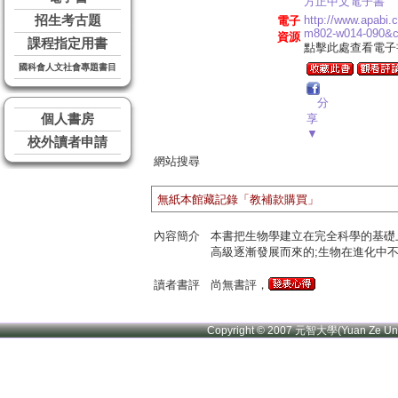
方正中文電子書
招生考古題
http://www.apabi
電子
m802-w014-090&
資源
課程指定用書
點擊此處查看電子
國科會人文社會專題書目
分
個人書房
享
▼
校外讀者申請
網站搜尋
無紙本館藏記錄「教補款購買」
內容簡介
本書把生物學建立在完全科學的基礎上
高級逐漸發展而來的;生物在進化中不
讀者書評
尚無書評，
Copyright © 2007 元智大學(Yuan Ze U