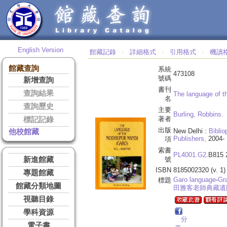
English Version
館藏記錄
詳細格式
引用格式
機讀
‧
‧
‧
館藏查詢
系統
473108
號碼
新增查詢
書刊
查詢結果
The language of t
名
查詢歷史
主要
Burling, Robbins.
著者
標記記錄
出版
New Delhi :
Biblio
他校館藏
Publishers,
2004-
項
索書
PL4001.G2
.B815 
新進館藏
號
ISBN
8185002320 (v. 1)
專題館藏
Garo language
-
Gr
標題
館藏分類地圖
田雅客老師典藏遺
視聽目錄
學科資源
分
電子書