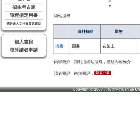
享
▼
招生考古題
課程指定用書
網站搜尋
國科會人文社會專題書目
資料類型
狀態
個人書房
找書
圖書
在架上
校外讀者申請
內容簡介
請利用網站搜尋，連結內容簡介
讀者書評
尚無書評，
Copyright © 2007 元智大學(Yuan Ze U