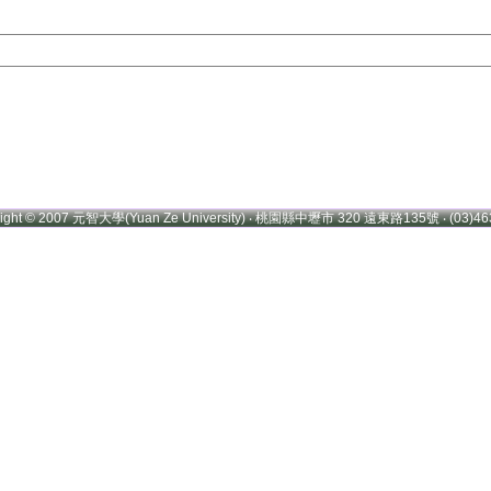
right © 2007 元智大學(Yuan Ze University) ‧ 桃園縣中壢市 320 遠東路135號 ‧ (03)46