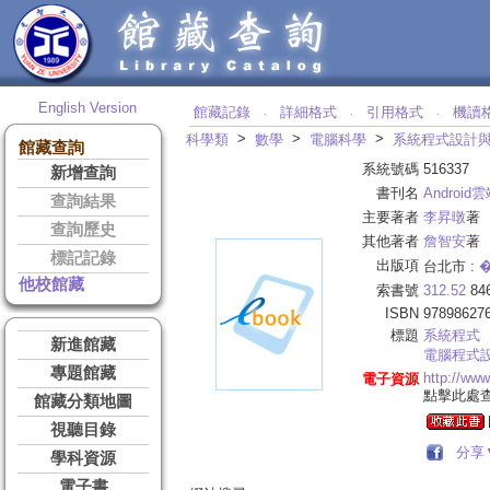
English Version
館藏記錄
詳細格式
引用格式
機讀
‧
‧
‧
>
>
>
科學類
數學
電腦科學
系統程式設計
館藏查詢
系統號碼
516337
新增查詢
書刊名
Androi
查詢結果
主要著者
李昇暾
著
查詢歷史
其他著者
詹智安
著
標記記錄
出版項
台北市 :
他校館藏
索書號
312.52
84
ISBN
97898627
標題
系統程式
新進館藏
電腦程式
專題館藏
http://ww
電子資源
點擊此處
館藏分類地圖
視聽目錄
分享
學科資源
電子書