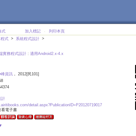
格式
加入標記
列印本頁
‧
>
>
與程式
系統程式設計
d雲端實務程式設計
:
適用Android2.x-4.x
�峰資訊
， 2012[民101]
68
64374
設計
w.airitibooks.com/detail.aspx?PublicationID=P20120719017
查看電子書
▼