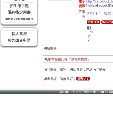
電子
http://yzu.ebook.
HyRead ebook
招生考古題
資源
叢書
課程指定用書
活得好Life
;
20
;
活
名
國科會人文社會專題書目
分
個人書房
享
校外讀者申請
▼
網站搜尋
無紙本館藏記錄「教補款購買」
內容簡介
請利用網站搜尋，連結內容簡介
讀者書評
尚無書評，
Copyright © 2007 元智大學(Yuan Ze U