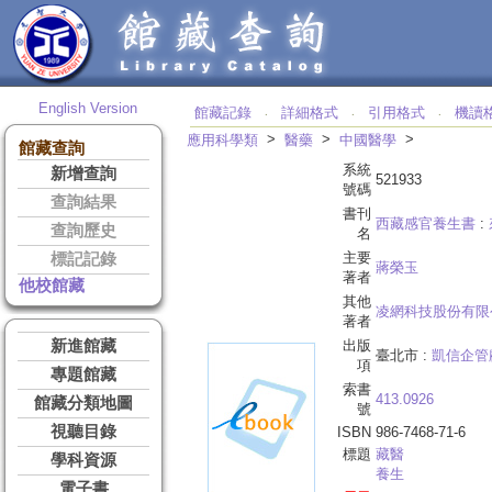
English Version
館藏記錄
詳細格式
引用格式
機讀
‧
‧
‧
>
>
>
應用科學類
醫藥
中國醫學
館藏查詢
系統
新增查詢
521933
號碼
查詢結果
書刊
西藏感官養生書
:
查詢歷史
名
主要
標記記錄
蔣榮玉
著者
他校館藏
其他
凌網科技股份有限
著者
新進館藏
出版
臺北市 :
凱信企管
項
專題館藏
索書
413.0926
館藏分類地圖
號
視聽目錄
ISBN
986-7468-71-6
標題
藏醫
學科資源
養生
電子書