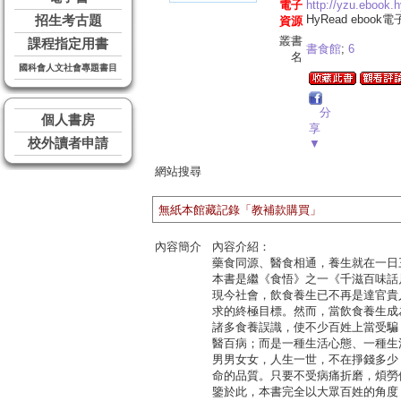
電子
http://yzu.ebook.
HyRead ebook
招生考古題
資源
叢書
課程指定用書
書食館
;
6
名
國科會人文社會專題書目
分
個人書房
享
校外讀者申請
▼
網站搜尋
無紙本館藏記錄「教補款購買」
內容簡介
內容介紹：
藥食同源、醫食相通，養生就在一日
本書是繼《食悟》之一《千滋百味話
現今社會，飲食養生已不再是達官貴
求的終極目標。然而，當飲食養生成
諸多食養誤識，使不少百姓上當受騙
醫百病；而是一種生活心態、一種生
男男女女，人生一世，不在掙錢多少
命的品質。只要不受病痛折磨，煩勞
鑒於此，本書完全以大眾百姓的角度