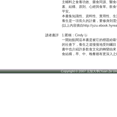
主輔料之食養功效、藥食同源、醫食
素、結構、原則、心經與食單。飲食
平安。
本書集知識性、資料性、實用性、生
養生是一項長久的計畫，要修身則需
(以上內容摘自http://yzu.ebook.hyread
讀者書評
1.匿稱：Cindy Li
一開始點閱這本書是被它的標題給吸
的社會下，養生之道慢慢地受到矚目
書中也介紹許多飲食文化的轉變由來
食結構，早、中、晚餐都有更深入之
Copyright © 2007 元智大學(Yuan Ze U