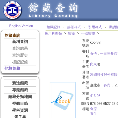
English Version
館藏記錄
詳細格式
引用格式
機讀
‧
‧
‧
>
>
>
應用科學類
醫藥
中國醫學
館藏查詢
系統
新增查詢
522380
號碼
查詢結果
書刊
食悟
:
一日三餐聊
查詢歷史
名
主要
標記記錄
向東
著
著者
他校館藏
其他
凌網科技股份有限
著者
新進館藏
出版
臺北市 :
賽尚
， 20
項
專題館藏
索書
413.98
館藏分類地圖
號
視聽目錄
ISBN
978-986-6527-28-
標題
食療
學科資源
養生
電子書