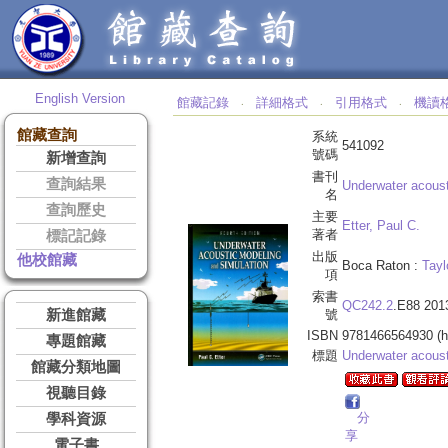
English Version
館藏記錄
詳細格式
引用格式
機讀
‧
‧
‧
館藏查詢
系統
541092
號碼
新增查詢
書刊
查詢結果
Underwater acoust
名
查詢歷史
主要
Etter, Paul C.
著者
標記記錄
出版
他校館藏
Boca Raton :
Tayl
項
索書
QC242.2
.E88 201
新進館藏
號
ISBN
9781466564930 (h
專題館藏
標題
Underwater acous
館藏分類地圖
視聽目錄
分
學科資源
享
電子書