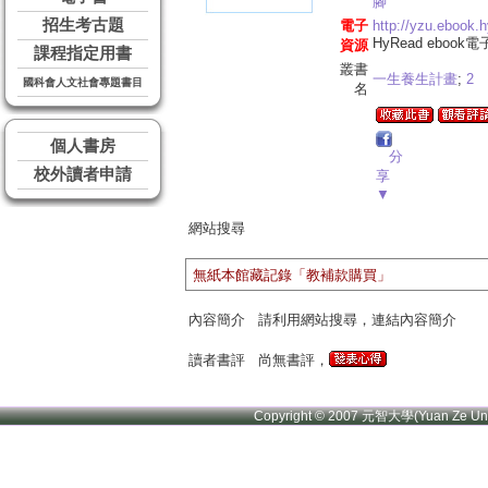
腳
招生考古題
電子
http://yzu.ebook.
HyRead ebook
資源
課程指定用書
叢書
一生養生計畫
;
2
國科會人文社會專題書目
名
個人書房
分
校外讀者申請
享
▼
網站搜尋
無紙本館藏記錄「教補款購買」
內容簡介
請利用網站搜尋，連結內容簡介
讀者書評
尚無書評，
Copyright © 2007 元智大學(Yuan Ze U