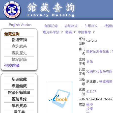
English Version
館藏記錄
詳細格式
引用格式
機讀
‧
‧
‧
>
>
>
應用科學類
醫藥
中國醫學
館藏查詢
系統
新增查詢
544954
號碼
查詢結果
書刊
圖解足浴養生術
:
查詢歷史
名
主要
標記記錄
史晟
著者
他校館藏
其他
凌網科技股份有限
著者
新進館藏
出版
新北市 :
德威國際
項
專題館藏
索書
413.97
館藏分類地圖
號
視聽目錄
ISBN
978-986-6153-51-
標題
藥浴
學科資源
按摩
電子書