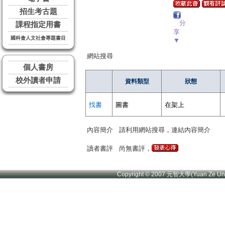
招生考古題
分
課程指定用書
享
國科會人文社會專題書目
▼
網站搜尋
個人書房
校外讀者申請
資料類型
狀態
找書
圖書
在架上
內容簡介
請利用網站搜尋，連結內容簡介
讀者書評
尚無書評，
Copyright © 2007 元智大學(Yuan Ze U