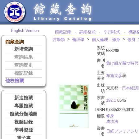
English Version
館藏記錄
詳細格式
引用格式
機讀
‧
‧
‧
>
>
>
哲學類
倫理學
個人倫理；修身
修身
館藏查詢
系統
新增查詢
558268
號碼
查詢結果
書刊
負け組が勝つ時代
查詢歷史
名
主要
標記記錄
布施克彦
著
著者
他校館藏
出版
東京都 :
日本経済
項
新進館藏
索書
192.1
8545
號
專題館藏
ISBN
9784532260910
館藏分類地圖
標題
修身
成功法
視聽目錄
叢書
學科資源
日経プレミアシリ
名
電子書