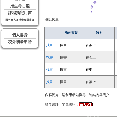
分
招生考古題
享
▼
課程指定用書
網站搜尋
國科會人文社會專題書目
資料類型
狀態
個人書房
校外讀者申請
找書
圖書
在架上
找書
圖書
在架上
找書
圖書
在架上
找書
圖書
在架上
內容簡介
請利用網站搜尋，連結內容簡介
讀者書評
尚無書評，