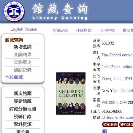
English Version
館藏記錄
詳細格式
引用格式
機讀
‧
‧
‧
館藏查詢
系統
581032
號碼
新增查詢
書刊
查詢結果
The Oxford encyclo
名
查詢歷史
主要
Jack Zipes, editor 
著者
標記記錄
其他
他校館藏
Zipes, Jack,
1937
著者
出版
New York :
Oxford
新進館藏
項
索書
專題館藏
PN1008.5
.O94 20
號
館藏分類地圖
ISBN
0195146565
視聽目錄
標題
Children's literatur
學科資源
電子書