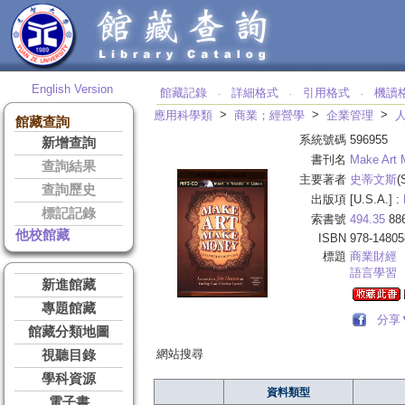
English Version
館藏記錄
詳細格式
引用格式
機讀
‧
‧
‧
>
>
>
應用科學類
商業；經營學
企業管理
館藏查詢
系統號碼
596955
新增查詢
書刊名
Make Art
查詢結果
主要著者
史蒂文斯
(
查詢歷史
出版項
[U.S.A.] :
標記記錄
索書號
494.35
88
他校館藏
ISBN
978-1480
標題
商業財經
語言學習
新進館藏
專題館藏
分享
館藏分類地圖
網站搜尋
視聽目錄
學科資源
資料類型
電子書