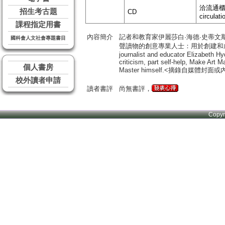
洽流通櫃台 
招生考古題
CD
circulati
課程指定用書
內容簡介
記者和教育家伊麗莎白·海德·史蒂
國科會人文社會專題書目
聲讀物的創意專業人士：用於創建和
journalist and educator Elizabeth Hyd
criticism, part self-help, Make Art 
個人書房
Master himself.<摘錄自媒體封面或
校外讀者申請
讀者書評
尚無書評，
Copy