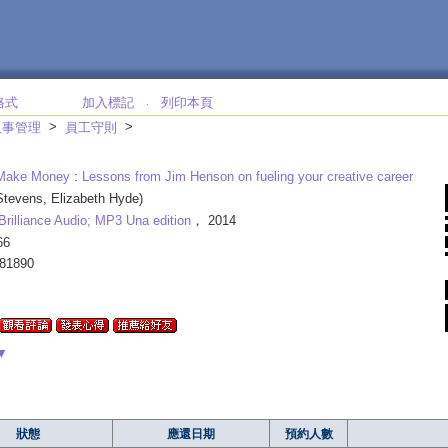
格式
加入標記
列印本頁
‧
>
>
人事管理
員工守則
 Make Money
:
Lessons from Jim Henson on fueling your creative career
Stevens, Elizabeth Hyde)
Brilliance Audio; MP3 Una edition
， 2014
66
581890
▼
狀態
應還日期
預約人數