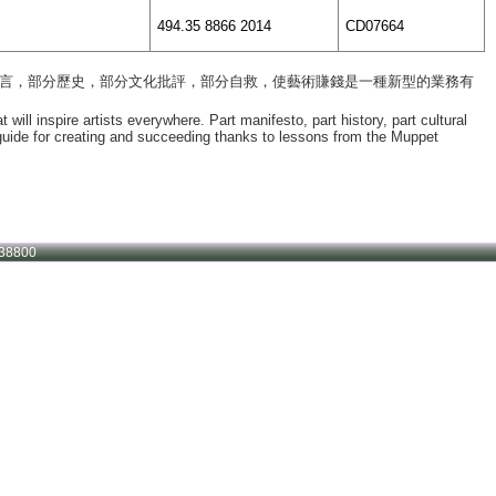
494.35 8866 2014
CD07664
宣言，部分歷史，部分文化批評，部分自救，使藝術賺錢是一種新型的業務有
ill inspire artists everywhere. Part manifesto, part history, part cultural
 guide for creating and succeeding thanks to lessons from the Muppet
38800