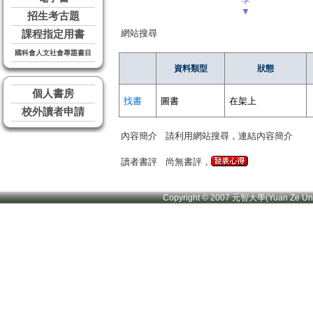
▼
招生考古題
網站搜尋
課程指定用書
國科會人文社會專題書目
資料類型
狀態
個人書房
找書
圖書
在架上
校外讀者申請
內容簡介
請利用網站搜尋，連結內容簡介
讀者書評
尚無書評，
Copyright © 2007 元智大學(Yuan Ze U