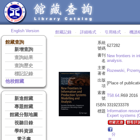
English Version
館藏記錄
詳細格式
引用格式
機讀
‧
‧
‧
館藏查詢
系統
627282
號碼
新增查詢
書刊
New frontiers in 
查詢結果
analysis.
名
查詢歷史
主要
Rozewski, Przemy
著者
標記記錄
出版
他校館藏
[Place of publicati
項
索書
T58.64
.R69 2016
新進館藏
號
ISBN
3319233378
專題館藏
Information reso
標題
館藏分類地圖
Expert systems (
視聽目錄
學科資源
分
電子書
享