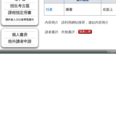
招生考古題
找書
圖書
在架上
課程指定用書
國科會人文社會專題書目
內容簡介
請利用網站搜尋，連結內容簡介
讀者書評
尚無書評，
個人書房
校外讀者申請
Copy