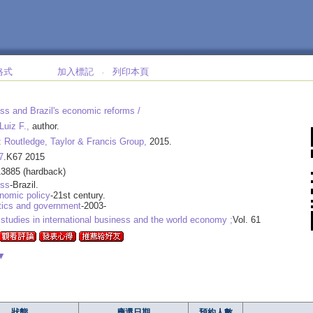
格式
加入標記
列印本頁
‧
ss and Brazil's economic reforms /
uiz F.,
author.
:
Routledge, Taylor & Francis Group,
2015.
7
.K67 2015
3885 (hardback)
ess
-Brazil.
nomic policy
-21st century.
itics and government
-2003-
studies in international business and the world economy ;
Vol. 61
▼
狀態
應還日期
預約人數