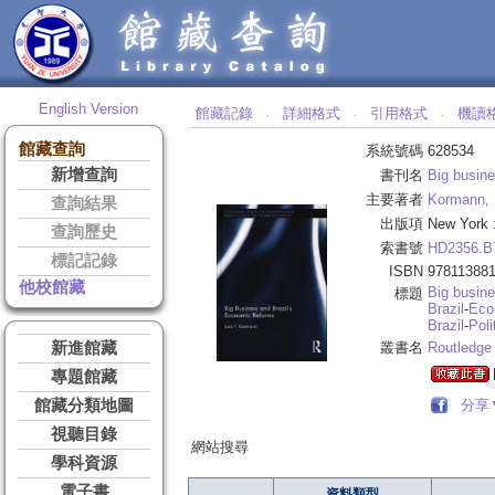
English Version
館藏記錄
詳細格式
引用格式
機讀
‧
‧
‧
館藏查詢
系統號碼
628534
新增查詢
書刊名
Big busine
主要著者
Kormann, L
查詢結果
出版項
New York 
查詢歷史
索書號
HD2356.B
標記記錄
ISBN
978113881
他校館藏
Big busin
標題
Brazil
-
Eco
Brazil
-
Pol
新進館藏
叢書名
Routledge 
專題館藏
館藏分類地圖
分享
視聽目錄
網站搜尋
學科資源
電子書
資料類型