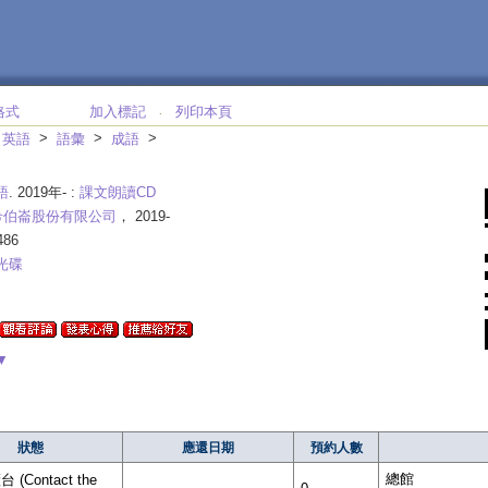
格式
加入標記
列印本頁
‧
>
>
>
>
英語
語彙
成語
語
. 2019年- :
課文朗讀CD
希伯崙股份有限公司
， 2019-
486
光碟
▼
狀態
應還日期
預約人數
總館
(Contact the