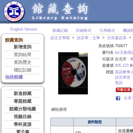
English Version
館藏記錄
詳細格式
引用格式
機讀
‧
‧
‧
>
>
語文文學類
語言學；文學
日耳曼語系
館藏查詢
系統號碼
750677
新增查詢
書刊名
biz互動英
查詢結果
出版項
台北市 :
查詢歷史
索書號
805.123
8
標記記錄
標題
英語教學
-
他校館藏
語言學習
英語
新進館藏
分享
專題館藏
館藏分類地圖
網站搜尋
視聽目錄
資料類型
學科資源
洽流通櫃台 
電子書