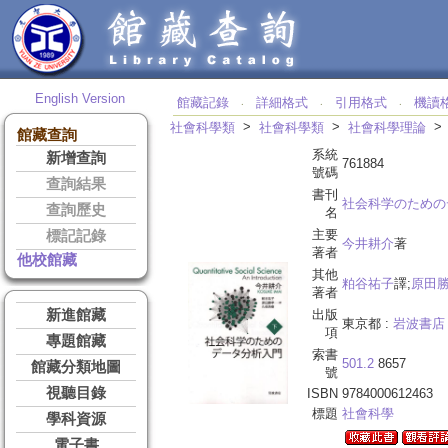
English Version
館藏記錄
詳細格式
引用格式
機讀
‧
‧
‧
>
>
社會科學類
社會科學類
社會科學理論
館藏查詢
系統
新增查詢
761884
號碼
查詢結果
書刊
社会科学のための
查詢歷史
名
主要
標記記錄
今井耕介
著
著者
他校館藏
其他
粕谷祐子
譯;
原田
著者
新進館藏
出版
東京都 :
岩波書店
項
專題館藏
索書
501.2
8657
館藏分類地圖
號
視聽目錄
ISBN
9784000612463
標題
社會科學
學科資源
電子書