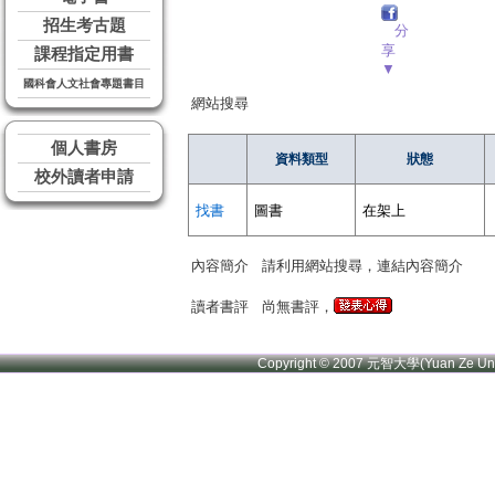
招生考古題
分
享
課程指定用書
▼
國科會人文社會專題書目
網站搜尋
個人書房
資料類型
狀態
校外讀者申請
找書
圖書
在架上
內容簡介
請利用網站搜尋，連結內容簡介
讀者書評
尚無書評，
Copyright © 2007 元智大學(Yuan Ze U