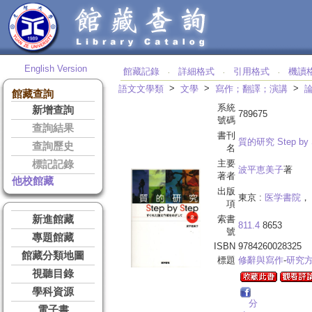
English Version
館藏記錄
詳細格式
引用格式
機讀
‧
‧
‧
>
>
>
語文文學類
文學
寫作；翻譯；演講
館藏查詢
系統
新增查詢
789675
號碼
查詢結果
書刊
質的研究 Step by 
查詢歷史
名
主要
標記記錄
波平恵美子
著
著者
他校館藏
出版
東京 :
医学書院
， 
項
新進館藏
索書
811.4
8653
號
專題館藏
ISBN
9784260028325
館藏分類地圖
標題
修辭與寫作
-
研究
視聽目錄
學科資源
分
電子書