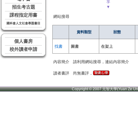
享
招生考古題
▼
課程指定用書
網站搜尋
國科會人文社會專題書目
資料類型
狀態
個人書房
找書
圖書
在架上
校外讀者申請
內容簡介
請利用網站搜尋，連結內容簡介
讀者書評
尚無書評，
Copyright © 2007 元智大學(Yuan Ze U