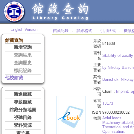
English Version
館藏記錄
詳細格式
引用格式
機讀
‧
‧
‧
館藏查詢
系統
841638
號碼
新增查詢
書刊
查詢結果
Stability of axiall
名
查詢歷史
主要
by Nikolay Banichuk
著者
標記記錄
其他
他校館藏
Banichuk, Nikolay
著者
出版
Cham :
Imprint: S
新進館藏
項
索書
專題館藏
TJ173
號
館藏分類地圖
ISBN
9783030238032
視聽目錄
Axial loads.
標題
Machinery
-
Stabilit
學科資源
Theoretical and A
Optimization.
電子書