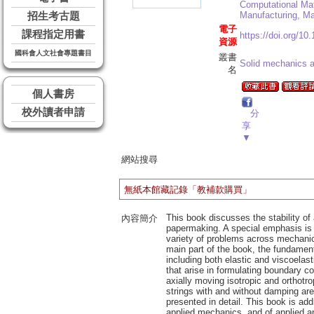
Computational Ma
Manufacturing, Ma
招生考古題
電子
課程指定用書
https://doi.org/10
資源
國科會人文社會專題書目
叢書
Solid mechanics an
名
個人書房
校外讀者申請
分
享
▼
網站搜尋
無紙本館藏記錄「教補款購買」
This book discusses the stability of
內容簡介
papermaking. A special emphasis is 
variety of problems across mechanics 
main part of the book, the fundament
including both elastic and viscoela
that arise in formulating boundary c
axially moving isotropic and orthotro
strings with and without damping are 
presented in detail. This book is add
applied mechanics, and of applied 