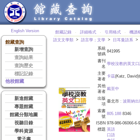
English Version
館藏記錄
詳細格式
引用格式
機讀
‧
‧
‧
>
>
語文文學類
語言學；文學
日耳曼語系
館藏查詢
系統
新增查詢
841995
號碼
查詢結果
書刊
學校沒教的英文口
查詢歷史
名
主要
標記記錄
卡茲
(Katz, David
著者
他校館藏
其他
戴至中
著者
新進館藏
出版
臺北市 :
波斯納出
項
專題館藏
索書
805.188
8346
館藏分類地圖
號
視聽目錄
ISBN
978-986-06066-6-
標題
英語
學科資源
口語
電子書