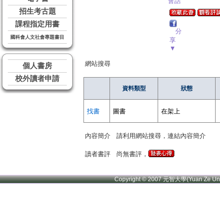
會話
招生考古題
課程指定用書
分
國科會人文社會專題書目
享
▼
網站搜尋
個人書房
校外讀者申請
資料類型
狀態
找書
圖書
在架上
內容簡介
請利用網站搜尋，連結內容簡介
讀者書評
尚無書評，
Copyright © 2007 元智大學(Yuan Ze U