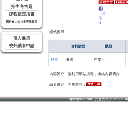
招生考古題
分
課程指定用書
享
國科會人文社會專題書目
▼
網站搜尋
個人書房
校外讀者申請
資料類型
狀態
找書
圖書
在架上
內容簡介
請利用網站搜尋，連結內容簡介
讀者書評
尚無書評，
Copyright © 2007 元智大學(Yuan Ze U