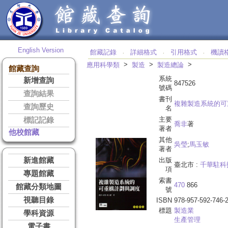
English Version
館藏記錄
詳細格式
引用格式
機讀
‧
‧
‧
>
>
>
應用科學類
製造
製造總論
館藏查詢
系統
新增查詢
847526
號碼
查詢結果
書刊
複雜製造系統的可
查詢歷史
名
主要
標記記錄
喬非
著
著者
他校館藏
其他
吳瑩
;
馬玉敏
著者
新進館藏
出版
臺北市 :
千華駐科
項
專題館藏
索書
470
866
館藏分類地圖
號
視聽目錄
ISBN
978-957-592-746-
標題
製造業
學科資源
生產管理
電子書