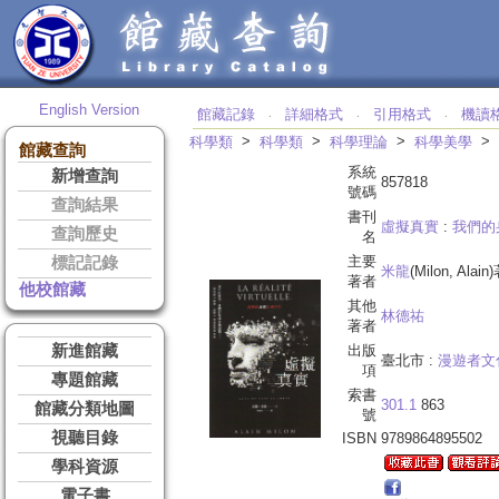
English Version
館藏記錄
詳細格式
引用格式
機讀
‧
‧
‧
>
>
>
>
科學類
科學類
科學理論
科學美學
館藏查詢
系統
新增查詢
857818
號碼
查詢結果
書刊
虛擬真實
:
我們的
查詢歷史
名
主要
標記記錄
米龍
(Milon, Alain
著者
他校館藏
其他
林德祐
著者
新進館藏
出版
臺北市 :
漫遊者文
項
專題館藏
索書
301.1
863
館藏分類地圖
號
視聽目錄
ISBN
9789864895502
學科資源
電子書