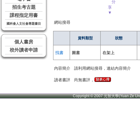
分
招生考古題
享
▼
課程指定用書
網站搜尋
國科會人文社會專題書目
資料類型
狀態
個人書房
校外讀者申請
找書
圖書
在架上
內容簡介
請利用網站搜尋，連結內容簡介
讀者書評
尚無書評，
Copyright © 2007 元智大學(Yuan Ze U