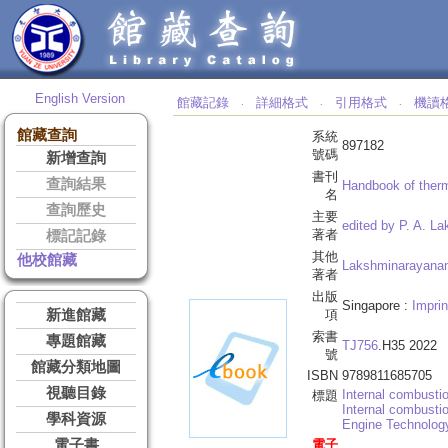
English Version
館藏記錄
詳細格式
引用格式
機讀
‧
‧
‧
館藏查詢
系統
897182
號碼
新增查詢
書刊
查詢結果
Handbook of ther
名
查詢歷史
主要
edited by P. A. L
著者
標記記錄
其他
他校館藏
Lakshminarayanan
著者
出版
Singapore :
Imprin
新進館藏
項
索書
專題館藏
TJ756
.H35 2022
號
館藏分類地圖
ISBN
9789811685705
視聽目錄
Internal combusti
標題
Internal combusti
學科資源
Engine Technolog
電子書
電子