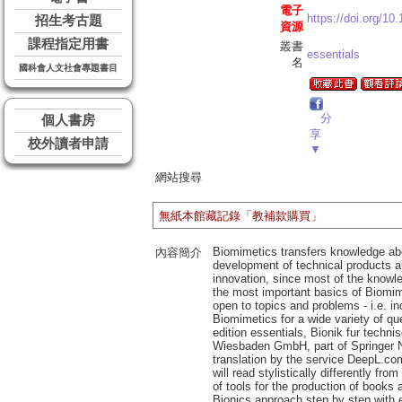
電子
https://doi.org/10
招生考古題
資源
課程指定用書
叢書
essentials
名
國科會人文社會專題書目
分
個人書房
享
校外讀者申請
▼
網站搜尋
無紙本館藏記錄「教補款購買」
Biomimetics transfers knowledge abou
內容簡介
development of technical products an
innovation, since most of the knowl
the most important basics of Biomimet
open to topics and problems - i.e. i
Biomimetics for a wide variety of que
edition essentials, Bionik fur tech
Wiesbaden GmbH, part of Springer Nat
translation by the service DeepL.co
will read stylistically differently f
of tools for the production of books
Bionics approach step by step with 