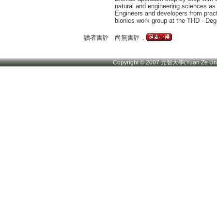
natural and engineering sciences as
Engineers and developers from pract
bionics work group at the THD - Deg
讀者書評
尚無書評，
Copyright © 2007 元智大學(Yuan Ze U