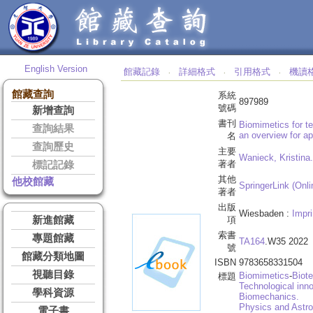
English Version
館藏記錄
詳細格式
引用格式
機讀
‧
‧
‧
館藏查詢
系統
897989
號碼
新增查詢
書刊
Biomimetics for t
查詢結果
an overview for ap
名
查詢歷史
主要
Wanieck, Kristina.
著者
標記記錄
其他
他校館藏
SpringerLink (Onli
著者
出版
Wiesbaden :
Impri
新進館藏
項
索書
專題館藏
TA164
.W35 2022
號
館藏分類地圖
ISBN
9783658331504
視聽目錄
Biomimetics
-
Biot
標題
Technological inno
學科資源
Biomechanics.
Physics and Astr
電子書