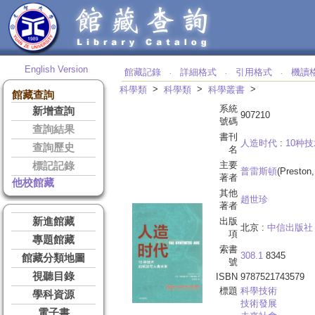
English Version
館藏記錄
詳細格式
引用格式
機讀
‧
‧
‧
>
>
>
科學類
科學類
科學叢書
館藏查詢
系統
新增查詢
907210
號碼
查詢結果
書刊
人造时代
:
10种
查詢歷史
名
主要
標記記錄
普雷斯頓
(Preston,
著者
他校館藏
其他
趙世珍
著者
新進館藏
出版
北京 :
中信出版社
項
專題館藏
索書
308.1
8345
館藏分類地圖
號
視聽目錄
ISBN
9787521743579
標題
科學技術
學科資源
技術發展
電子書