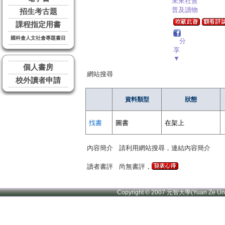
未來社會
普及讀物
招生考古題
課程指定用書
國科會人文社會專題書目
分
享
▼
個人書房
網站搜尋
校外讀者申請
資料類型
狀態
找書
圖書
在架上
內容簡介
請利用網站搜尋，連結內容簡介
讀者書評
尚無書評，
Copyright © 2007 元智大學(Yuan Ze U