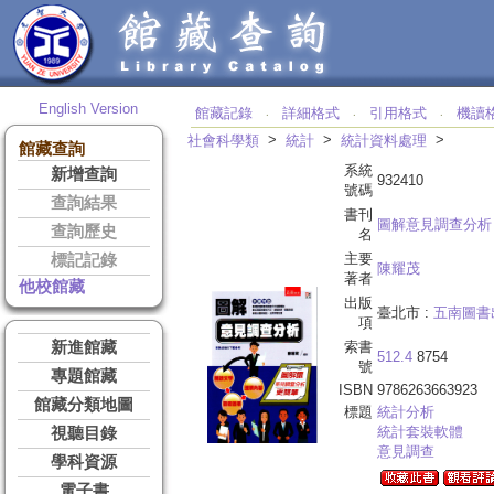
English Version
館藏記錄
詳細格式
引用格式
機讀
‧
‧
‧
>
>
>
社會科學類
統計
統計資料處理
館藏查詢
系統
新增查詢
932410
號碼
查詢結果
書刊
圖解意見調查分析
查詢歷史
名
主要
標記記錄
陳耀茂
著者
他校館藏
出版
臺北市 :
五南圖書
項
新進館藏
索書
512.4
8754
號
專題館藏
ISBN
9786263663923
館藏分類地圖
標題
統計分析
統計套裝軟體
視聽目錄
意見調查
學科資源
電子書