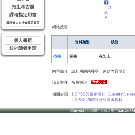
招生考古題
分
享
課程指定用書
▼
國科會人文社會專題書目
網站搜尋
個人書房
資料類型
狀態
校外讀者申請
找書
圖書
在架上
內容簡介
請利用網站搜尋，連結內容簡介
讀者書評
尚無書評，
相關借閱
1.SPSS與量化研究=Quantitative rese
2.SPSS 26統計分析嚴選教材
Copyright © 2007 元智大學(Yuan Ze U