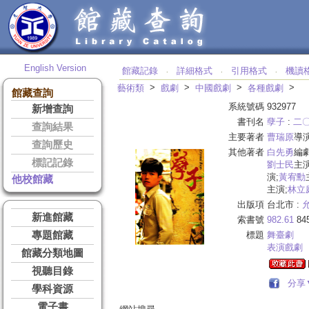
English Version
館藏記錄
詳細格式
引用格式
機讀
‧
‧
‧
>
>
>
>
藝術類
戲劇
中國戲劇
各種戲劇
館藏查詢
系統號碼
932977
新增查詢
書刊名
孽子
:
二
查詢結果
主要著者
曹瑞原
導
查詢歷史
其他著者
白先勇
編劇
標記記錄
劉士民
主演
演;
黃宥勳
他校館藏
主演;
林立
出版項
台北市 :
新進館藏
索書號
982.61
84
專題館藏
標題
舞臺劇
表演戲劇
館藏分類地圖
視聽目錄
分享
學科資源
電子書