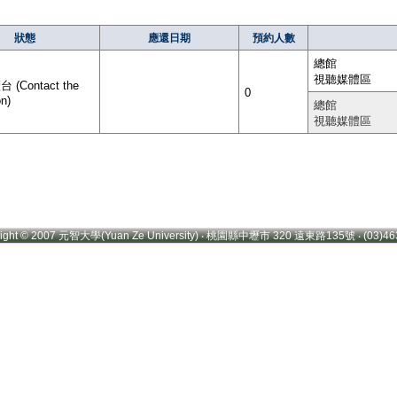
狀態
應還日期
預約人數
總館
視聽媒體區
(Contact the
0
on)
總館
視聽媒體區
right © 2007 元智大學(Yuan Ze University) ‧ 桃園縣中壢市 320 遠東路135號 ‧ (03)46