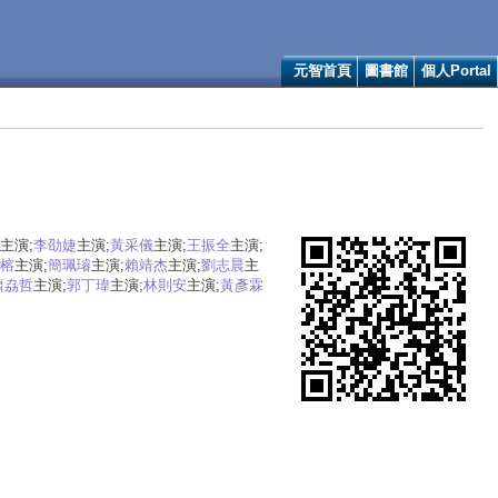
元智首頁
圖書館
個人Portal
主演;
李劭婕
主演;
黃采儀
主演;
王振全
主演;
榕
主演;
簡珮璿
主演;
賴靖杰
主演;
劉志晨
主
蕭劦哲
主演;
郭丁瑋
主演;
林則安
主演;
黃彥霖