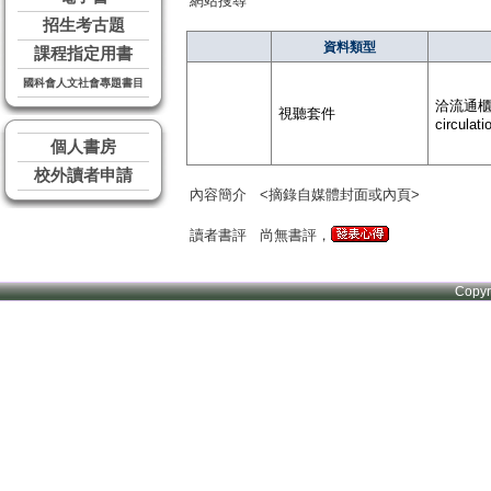
網站搜尋
招生考古題
資料類型
課程指定用書
國科會人文社會專題書目
洽流通櫃台 
視聽套件
circulati
個人書房
校外讀者申請
內容簡介
<摘錄自媒體封面或內頁>
讀者書評
尚無書評，
Copy