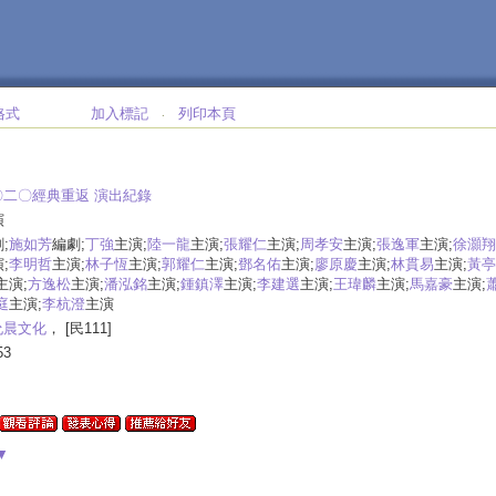
格式
加入標記
列印本頁
‧
〇二〇經典重返 演出紀錄
演
;
施如芳
編劇;
丁強
主演;
陸一龍
主演;
張耀仁
主演;
周孝安
主演;
張逸軍
主演;
徐灝翔
;
李明哲
主演;
林子恆
主演;
郭耀仁
主演;
鄧名佑
主演;
廖原慶
主演;
林貫易
主演;
黃亭
主演;
方逸松
主演;
潘泓銘
主演;
鍾鎮澤
主演;
李建選
主演;
王瑋麟
主演;
馬嘉豪
主演;
庭
主演;
李杭澄
主演
允晨文化
， [民111]
53
▼