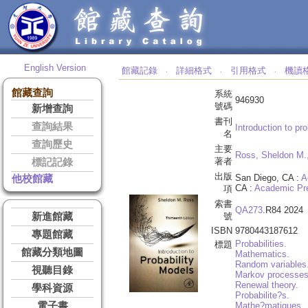
English Version
館藏記錄
詳細格式
引用格式
機讀
‧
‧
‧
館藏查詢
系統
946930
號碼
新增查詢
書刊
查詢結果
Introduction to pro
名
查詢歷史
主要
Ross, Sheldon M.
著者
標記記錄
出版
San Diego, CA :
A
他校館藏
CA :
Academic Pres
項
索書
QA273
.R84 2024
新進館藏
號
ISBN
9780443187612
專題館藏
Probabilities.
標題
館藏分類地圖
Mathematics.
Random variables
視聽目錄
Markov processes
Renewal theory.
學科資源
Probabilite?s.
電子書
Mathe?matiques.