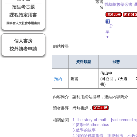
叢書
鸚鵡螺數學叢書
;
招生考古題
名
課程指定用書
國科會人文社會專題書目
分
享
▼
個人書房
網站搜尋
校外讀者申請
資料類型
狀態
借出中
預約
圖書
(可召回，7天還
書)
內容簡介
請利用網站搜尋，連結內容簡介
讀者書評
尚無書評，
1.The story of math : [videorecordin
相關借閱
2.數學=Mathematics
3.數學的故事
4.我的哈佛數學課 : 跳脫解法、