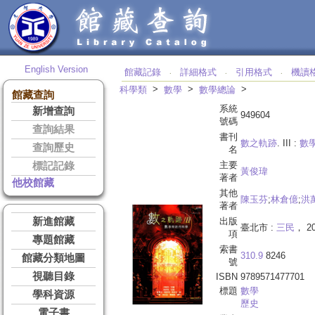
English Version
館藏記錄
詳細格式
引用格式
機讀
‧
‧
‧
>
>
>
科學類
數學
數學總論
館藏查詢
系統
新增查詢
949604
號碼
查詢結果
書刊
數之軌跡
. III :
數
查詢歷史
名
主要
標記記錄
黃俊瑋
著者
他校館藏
其他
陳玉芬
;
林倉億
;
洪
著者
新進館藏
出版
臺北市 :
三民
， 20
項
專題館藏
索書
310.9
8246
館藏分類地圖
號
視聽目錄
ISBN
9789571477701
標題
數學
學科資源
歷史
電子書