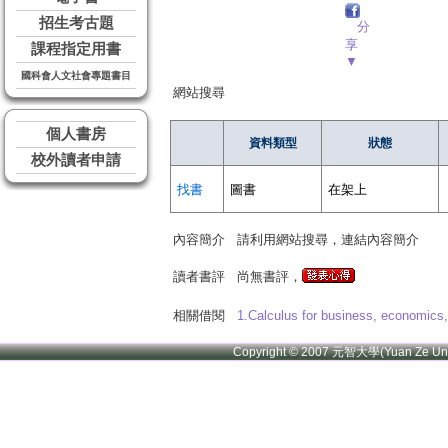
招生考古題
分
享
課程指定用書
▼
國科會人文社會專題書目
網站搜尋
個人書房
資料類型
狀態
校外讀者申請
找書
圖書
在架上
內容簡介
請利用網站搜尋，連結內容簡介
讀者書評
尚無書評，
相關借閱
1.Calculus for business, economics, a
Copyright © 2007 元智大學(Yuan Ze U