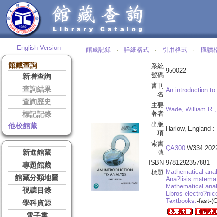
English Version
館藏記錄
詳細格式
引用格式
機讀
‧
‧
‧
館藏查詢
系統
950022
號碼
新增查詢
書刊
查詢結果
An introduction to
名
查詢歷史
主要
Wade, William R.,
著者
標記記錄
出版
他校館藏
Harlow, England :
項
索書
QA300
.W334 202
新進館藏
號
ISBN
9781292357881
專題館藏
Mathematical anal
標題
館藏分類地圖
Ana?lisis matema
Mathematical anal
視聽目錄
Libros electro?nic
Textbooks.
-fast-
學科資源
電子書