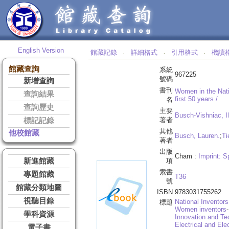
English Version
館藏記錄
詳細格式
引用格式
機讀
‧
‧
‧
館藏查詢
系統
967225
號碼
新增查詢
書刊
Women in the Nati
查詢結果
first 50 years /
名
查詢歷史
主要
Busch-Vishniac, I
著者
標記記錄
其他
他校館藏
Busch, Lauren.
;
Ti
著者
出版
Cham :
Imprint: S
新進館藏
項
索書
專題館藏
T36
號
館藏分類地圖
ISBN
9783031755262
視聽目錄
National Inventors
標題
Women inventors
學科資源
Innovation and T
Electrical and Ele
電子書