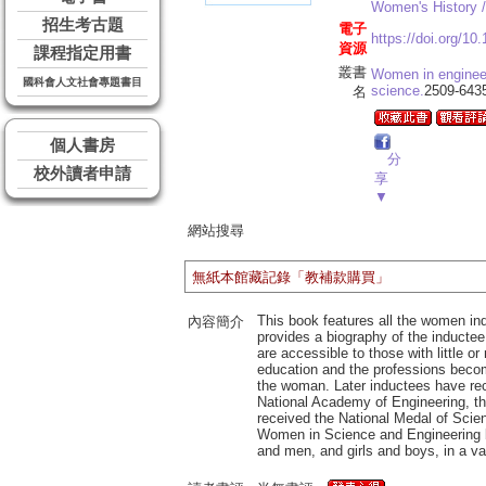
Women's History /
招生考古題
電子
https://doi.org/10
資源
課程指定用書
叢書
Women in enginee
國科會人文社會專題書目
science.
2509-643
名
個人書房
分
校外讀者申請
享
▼
網站搜尋
無紙本館藏記錄「教補款購買」
This book features all the women indu
內容簡介
provides a biography of the inductee
are accessible to those with little o
education and the professions becom
the woman. Later inductees have re
National Academy of Engineering, t
received the National Medal of Scien
Women in Science and Engineering bo
and men, and girls and boys, in a vari