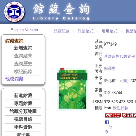
English Version
館藏記錄
詳細格式
引用格式
機讀
‧
‧
‧
館藏查詢
系統
977149
號碼
新增查詢
書刊
查詢結果
基礎線性代數範例
名
查詢歷史
主要
倪澤恩
著者
標記記錄
出版
他校館藏
臺北市 :
五南,
202
項
索書
313.3
8744
新進館藏
號
ISBN
978-626-423-620-
專題館藏
標題
lcstt-
線性代數
館藏分類地圖
視聽目錄
分
學科資源
享
電子書