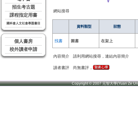
▼
招生考古題
網站搜尋
課程指定用書
國科會人文社會專題書目
資料類型
狀態
找書
圖書
在架上
個人書房
校外讀者申請
內容簡介
請利用網站搜尋，連結內容簡介
讀者書評
尚無書評，
Copyright © 2007 元智大學(Yuan Ze U