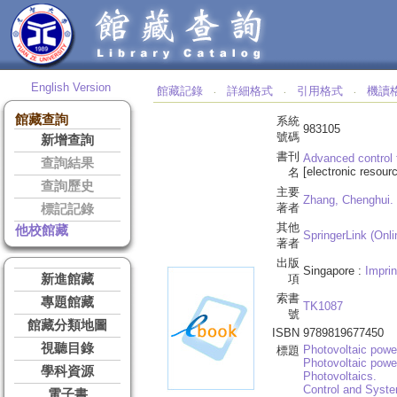
English Version
館藏記錄
詳細格式
引用格式
機讀
‧
‧
‧
館藏查詢
系統
983105
號碼
新增查詢
書刊
Advanced control 
查詢結果
[electronic resour
名
查詢歷史
主要
Zhang, Chenghui.
著者
標記記錄
其他
他校館藏
SpringerLink (Onli
著者
出版
Singapore :
Imprin
新進館藏
項
索書
專題館藏
TK1087
號
館藏分類地圖
ISBN
9789819677450
視聽目錄
Photovoltaic powe
標題
Photovoltaic powe
學科資源
Photovoltaics.
Control and Syst
電子書