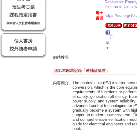
Renewable Energy
Electronic Circui
招生考古題
電子
課程指定用書
https://doi.org/10
資源
國科會人文社會專題書目
分
個人書房
享
▼
校外讀者申請
網站搜尋
無紙本館藏記錄「教補款購買」
The photovoltaic (PV) inverter serv
內容簡介
conversion, which is the core equip
requirements of functions or perform
of safety, generation efficiency, tran
power supply, and system reliability
advanced control technologies for P
gradually become a system with high s
support in modern power system. To f
and comprehensive verification resul
guide for electrical engineers and 
book.