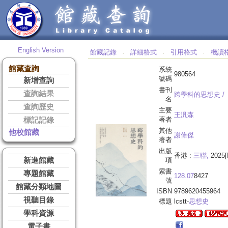
English Version
館藏記錄
詳細格式
引用格式
機讀
‧
‧
‧
館藏查詢
系統
980564
號碼
新增查詢
書刊
查詢結果
跨學科的思想史 /
名
查詢歷史
主要
王汎森
著者
標記記錄
其他
他校館藏
謝偉傑
著者
出版
香港 :
三聯,
2025[
新進館藏
項
索書
專題館藏
128.07
8427
號
館藏分類地圖
ISBN
9789620455964
視聽目錄
標題
lcstt-
思想史
學科資源
電子書