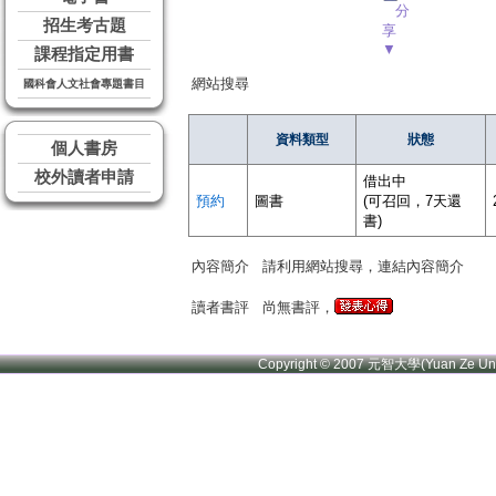
分
招生考古題
享
▼
課程指定用書
網站搜尋
國科會人文社會專題書目
資料類型
狀態
個人書房
校外讀者申請
借出中
預約
圖書
(可召回，7天還
書)
內容簡介
請利用網站搜尋，連結內容簡介
讀者書評
尚無書評，
Copyright © 2007 元智大學(Yuan Ze U