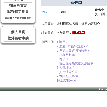
資料類型
招生考古題
借出中
課程指定用書
預約
圖書
(可召回
國科會人文社會專題書目
內容簡介
請利用網站搜尋，連結內容簡介
個人書房
讀者書評
尚無書評，
校外讀者申請
相關借閱
1.詭屋 /
2.詭屋. 11張平面圖 / 2 :
3.世界上最透明的故事 /
4.小暮照相館
5.為了N
6.發生在近畿某處的那些事 /
7.人類標本 /
8.人生清除公司
9.本陣殺人事件
10.以眨眼乾杯
Copy