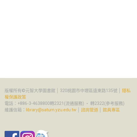
版權所有©元智大學圖書館 │ 320桃園市中壢區遠東路135號 │
隱私
權保護政策
電話：+886-3-4638800轉2321(流通服務) ‧ 轉2322(參考服務)
維護信箱：
library@saturn.yzu.edu.tw
│
諮詢管道
│
館員專區