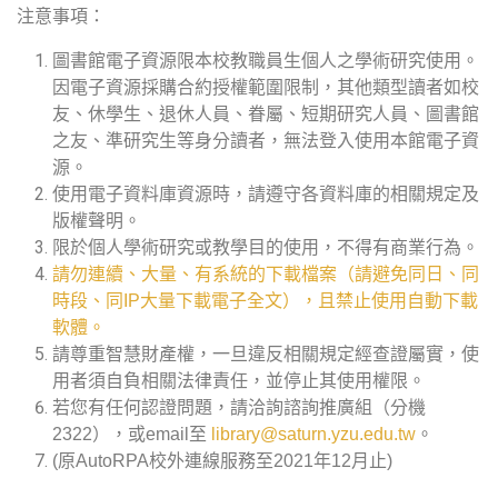
注意事項：
圖書館電子資源限本校教職員生個人之學術研究使用。
因電子資源採購合約授權範圍限制，其他類型讀者如校
友、休學生、退休人員、眷屬、短期研究人員、圖書館
之友、準研究生等身分讀者，無法登入使用本館電子資
源。
使用電子資料庫資源時，請遵守各資料庫的相關規定及
版權聲明。
限於個人學術研究或教學目的使用，不得有商業行為。
請勿連續、大量、有系統的下載檔案（請避免同日、同
時段、同IP大量下載電子全文），且禁止使用自動下載
軟體。
請尊重智慧財產權，一旦違反相關規定經查證屬實，使
用者須自負相關法律責任，並停止其使用權限。
若您有任何認證問題，請洽詢諮詢推廣組（分機
2322），或email至
library@saturn.yzu.edu.tw
。
(原AutoRPA校外連線服務至2021年12月止)