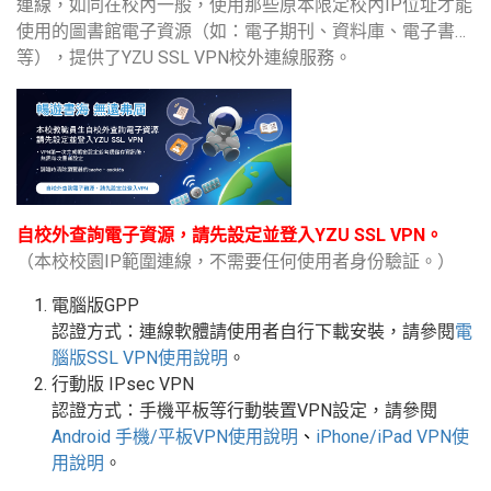
連線，如同在校內一般，使用那些原本限定校內IP位址才能
使用的圖書館電子資源（如：電子期刊、資料庫、電子書…
等），提供了YZU SSL VPN校外連線服務。
自校外查詢電子資源，請先設定並登入YZU SSL VPN。
（本校校園IP範圍連線，不需要任何使用者身份驗証。）
電腦版GPP
認證方式：連線軟體請使用者自行下載安裝，請參閱
電
腦版
SSL VPN
使用說明
。
行動版
IPsec VPN
認證方式：手機平板等行動裝置
VPN
設定
，請參閱
Android
手機
/
平板
VPN使用說明
、
iPhone/iPad VPN
使
用說明
。