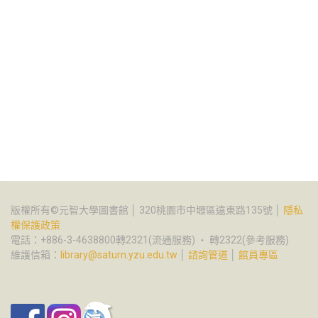
版權所有©元智大學圖書館 │ 320桃園市中壢區遠東路135號 │
隱私
權保護政策
電話：+886-3-4638800轉2321(流通服務) ‧ 轉2322(參考服務)
維護信箱：
library@saturn.yzu.edu.tw
│
諮詢管道
│
館員專區