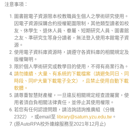
注意事項：
圖書館電子資源限本校教職員生個人之學術研究使用。
因電子資源採購合約授權範圍限制，其他類型讀者如校
友、休學生、退休人員、眷屬、短期研究人員、圖書館
之友、準研究生等身分讀者，無法登入使用本館電子資
源。
使用電子資料庫資源時，請遵守各資料庫的相關規定及
版權聲明。
限於個人學術研究或教學目的使用，不得有商業行為。
請勿連續、大量、有系統的下載檔案（請避免同日、同
時段、同IP大量下載電子全文），且禁止使用自動下載
軟體。
請尊重智慧財產權，一旦違反相關規定經查證屬實，使
用者須自負相關法律責任，並停止其使用權限。
若您有任何認證問題，請洽詢諮詢推廣組（分機
2322），或email至
library@saturn.yzu.edu.tw
。
(原AutoRPA校外連線服務至2021年12月止)