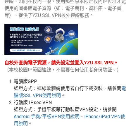
連線，如同在校內一般，使用那些原本限定校內IP位址才能
使用的圖書館電子資源（如：電子期刊、資料庫、電子書…
等），提供了YZU SSL VPN校外連線服務。
自校外查詢電子資源，請先設定並登入YZU SSL VPN。
（本校校園IP範圍連線，不需要任何使用者身份驗証。）
電腦版GPP
認證方式：連線軟體請使用者自行下載安裝，請參閱
電
腦版
SSL VPN
使用說明
。
行動版
IPsec VPN
認證方式：手機平板等行動裝置
VPN
設定
，請參閱
Android
手機
/
平板
VPN使用說明
、
iPhone/iPad VPN
使
用說明
。