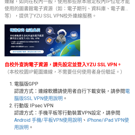
連線，如同在校內一般，使用那些原本限定校內IP位址才能
使用的圖書館電子資源（如：電子期刊、資料庫、電子書…
等），提供了YZU SSL VPN校外連線服務。
自校外查詢電子資源，請先設定並登入YZU SSL VPN。
（本校校園IP範圍連線，不需要任何使用者身份驗証。）
電腦版GPP
認證方式：連線軟體請使用者自行下載安裝，請參閱
電
腦版
SSL VPN
使用說明
。
行動版
IPsec VPN
認證方式：手機平板等行動裝置
VPN
設定
，請參閱
Android
手機
/
平板
VPN使用說明
、
iPhone/iPad VPN
使
用說明
。