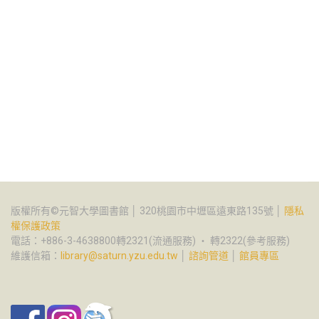
版權所有©元智大學圖書館 │ 320桃園市中壢區遠東路135號 │
隱私
權保護政策
電話：+886-3-4638800轉2321(流通服務) ‧ 轉2322(參考服務)
維護信箱：
library@saturn.yzu.edu.tw
│
諮詢管道
│
館員專區