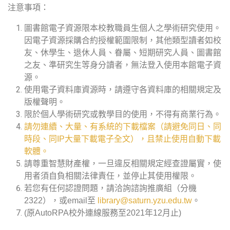
注意事項：
圖書館電子資源限本校教職員生個人之學術研究使用。
因電子資源採購合約授權範圍限制，其他類型讀者如校
友、休學生、退休人員、眷屬、短期研究人員、圖書館
之友、準研究生等身分讀者，無法登入使用本館電子資
源。
使用電子資料庫資源時，請遵守各資料庫的相關規定及
版權聲明。
限於個人學術研究或教學目的使用，不得有商業行為。
請勿連續、大量、有系統的下載檔案（請避免同日、同
時段、同IP大量下載電子全文），且禁止使用自動下載
軟體。
請尊重智慧財產權，一旦違反相關規定經查證屬實，使
用者須自負相關法律責任，並停止其使用權限。
若您有任何認證問題，請洽詢諮詢推廣組（分機
2322），或email至
library@saturn.yzu.edu.tw
。
(原AutoRPA校外連線服務至2021年12月止)