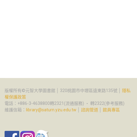
版權所有©元智大學圖書館 │ 320桃園市中壢區遠東路135號 │
隱私
權保護政策
電話：+886-3-4638800轉2321(流通服務) ‧ 轉2322(參考服務)
維護信箱：
library@saturn.yzu.edu.tw
│
諮詢管道
│
館員專區