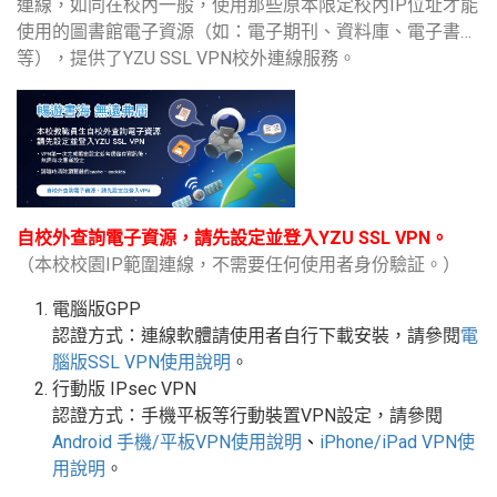
連線，如同在校內一般，使用那些原本限定校內IP位址才能
使用的圖書館電子資源（如：電子期刊、資料庫、電子書…
等），提供了YZU SSL VPN校外連線服務。
自校外查詢電子資源，請先設定並登入YZU SSL VPN。
（本校校園IP範圍連線，不需要任何使用者身份驗証。）
電腦版GPP
認證方式：連線軟體請使用者自行下載安裝，請參閱
電
腦版
SSL VPN
使用說明
。
行動版
IPsec VPN
認證方式：手機平板等行動裝置
VPN
設定
，請參閱
Android
手機
/
平板
VPN使用說明
、
iPhone/iPad VPN
使
用說明
。