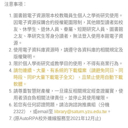
注意事項：
圖書館電子資源限本校教職員生個人之學術研究使用。
因電子資源採購合約授權範圍限制，其他類型讀者如校
友、休學生、退休人員、眷屬、短期研究人員、圖書館
之友、準研究生等身分讀者，無法登入使用本館電子資
源。
使用電子資料庫資源時，請遵守各資料庫的相關規定及
版權聲明。
限於個人學術研究或教學目的使用，不得有商業行為。
請勿連續、大量、有系統的下載檔案（請避免同日、同
時段、同IP大量下載電子全文），且禁止使用自動下載
軟體。
請尊重智慧財產權，一旦違反相關規定經查證屬實，使
用者須自負相關法律責任，並停止其使用權限。
若您有任何認證問題，請洽詢諮詢推廣組（分機
2322），或email至
library@saturn.yzu.edu.tw
。
(原AutoRPA校外連線服務至2021年12月止)